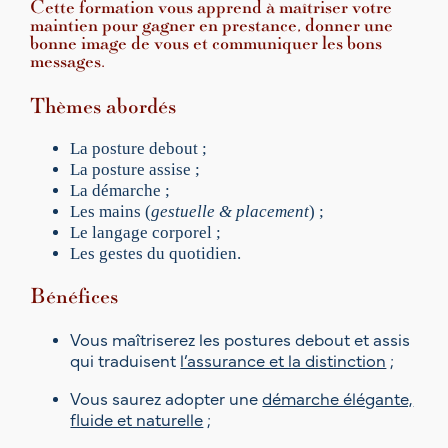
Cette formation vous apprend à maîtriser votre
I
maintien pour gagner en prestance, donner une
O
bonne image de vous et communiquer les bons
N
messages.
P
o
Thèmes abordés
s
t
La posture debout ;
u
La posture assise ;
r
La démarche ;
e
Les mains (
gestuelle & placement
) ;
&
Le langage corporel ;
é
Les gestes du quotidien.
l
é
Bénéfices
g
a
Vous maîtriserez les postures debout et assis
n
qui traduisent
l’assurance et la distinction
;
c
e
Vous saurez adopter une
démarche élégante,
;
fluide et naturelle
;
S