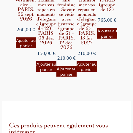
aire –
mez vos
féminine
mez vos
(groupe
PARIS,
repas en
; Savoir
repas en
de 12)
26 sept.
moments
se vêtir
moments
2026
d’éléganc
avec
d’éléganc
765,00
€
e (groupe
justesse
e (groupe
de 12) –
(groupe
de 6) –
260,00
€
Ajouter au
PARIS,
de 6) –
PARIS,
panier
05 déc.
PARIS,
13 fév.
Ajouter au
2026
12 déc.
2027
panier
2026
150,00
€
210,00
€
210,00
€
Ajouter au
Ajouter au
Ajouter au
panier
panier
panier
Ces produits peuvent également vous
intéresser