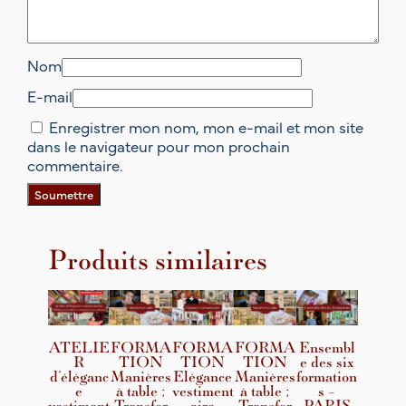
Nom
E-mail
Enregistrer mon nom, mon e-mail et mon site
dans le navigateur pour mon prochain
commentaire.
Produits similaires
ATELIE
FORMA
FORMA
FORMA
Ensembl
R
TION
TION
TION
e des six
d’éléganc
Manières
Elégance
Manières
formation
e
à table ;
vestiment
à table ;
s –
vestiment
Transfor
aire
Transfor
PARIS