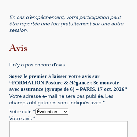
t
.
2
En cas d’empêchement, votre participation peut
0
être reportée une fois gratuitement sur une autre
2
session.
6
Avis
Il n’y a pas encore d’avis.
Soyez le premier à laisser votre avis sur
“FORMATION Posture & élégance ; Se mouvoir
avec assurance (groupe de 6) – PARIS, 17 oct. 2026”
Votre adresse e-mail ne sera pas publiée.
Les
champs obligatoires sont indiqués avec
*
Votre note
*
Votre avis
*