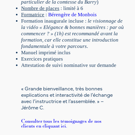
particulier de la comtesse du Barry
)
g
Nombre de places
: limité à 6
r
Formatrice
:
Bérengère de Monbois
o
Formation inaugurale incluse :
le visionnage de
u
la vidéo « Elégance & bonnes manières : par où
p
commencer ? » (1h) est recommandé avant la
e
formation, car elle constitue une introduction
d
fondamentale à votre parcours
.
e
Manuel imprimé inclus
6
Exercices pratiques
)
Attestation de suivi nominative sur demande
–
P
A
R
« Grande bienveillance, très bonnes
I
explications et interactivité de l’échange
S
avec l’instructrice et l’assemblée. » –
,
Jérôme C.
1
7
Consulter tous les témoignages de nos
o
clients en cliquant ici.
c