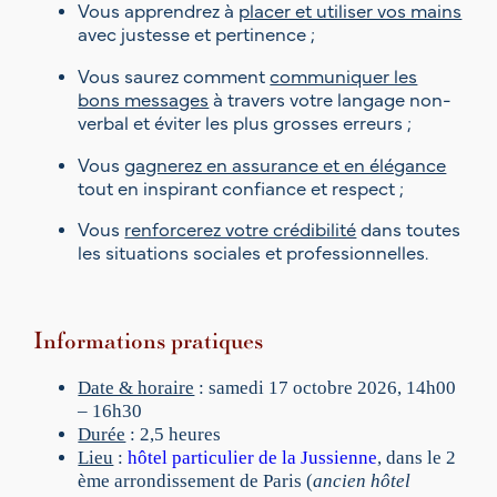
e
Vous apprendrez à
placer et utiliser vos mains
m
avec justesse et pertinence ;
o
u
Vous saurez comment
communiquer les
v
bons messages
à travers votre langage non-
o
verbal et éviter les plus grosses erreurs ;
i
Vous
gagnerez en assurance et en élégance
r
tout en inspirant confiance et respect ;
a
v
Vous
renforcerez votre crédibilité
dans toutes
e
les situations sociales et professionnelles.
c
a
s
s
Informations pratiques
u
r
Date & horaire
: samedi 17 octobre 2026, 14h00
a
– 16h30
n
Durée
: 2,5 heures
c
Lieu
:
hôtel particulier de la Jussienne
, dans le 2
e
ème arrondissement de Paris (
ancien hôtel
(