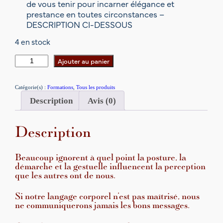
de vous tenir pour incarner élégance et
prestance en toutes circonstances –
DESCRIPTION CI-DESSOUS
4 en stock
q
Ajouter au panier
u
a
Catégorie(s) :
Formations
, 
Tous les produits
n
Description
Avis (0)
t
i
t
Description
é
d
e
Beaucoup ignorent à quel point la posture, la
F
démarche et la gestuelle influencent la perception
O
que les autres ont de nous.
R
M
Si notre langage corporel n’est pas maîtrisé, nous
ne communiquerons jamais les bons messages.
A
T