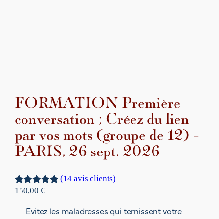
FORMATION Première
conversation ; Créez du lien
par vos mots (groupe de 12) –
PARIS, 26 sept. 2026
(14 avis clients)
150,00
€
Noté
14
5.00
sur 5
Evitez les maladresses qui ternissent votre
basé sur