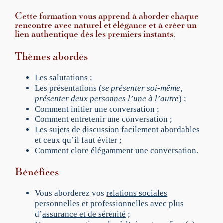
P
Cette formation vous apprend à aborder chaque
r
rencontre avec naturel et élégance et à créer un
e
lien authentique dès les premiers instants.
m
i
Thèmes abordés
è
r
Les salutations ;
e
Les présentations (
se présenter soi-même,
c
présenter deux personnes l’une à l’autre
) ;
o
Comment initier une conversation ;
n
Comment entretenir une conversation ;
v
Les sujets de discussion facilement abordables
e
et ceux qu’il faut éviter ;
r
Comment clore élégamment une conversation.
s
a
Bénéfices
t
i
Vous aborderez vos
relations sociales
o
personnelles et professionnelles avec plus
n
d’
assurance et de sérénité
;
;