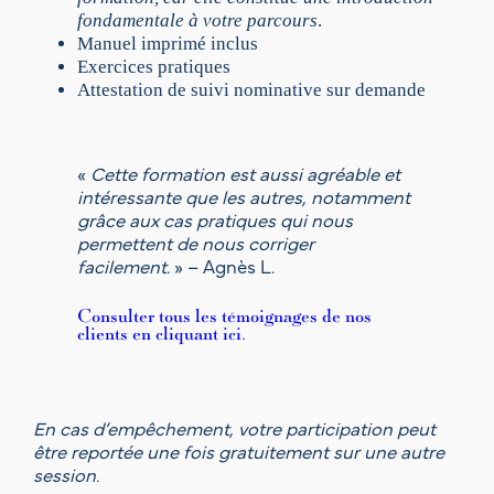
(
fondamentale à votre parcours
.
g
Manuel imprimé inclus
r
Exercices pratiques
o
Attestation de suivi nominative sur demande
u
p
e
d
«
Cette formation est aussi agréable et
e
intéressante que les autres, notamment
1
grâce aux cas pratiques qui nous
2
permettent de nous corriger
)
facilement.
» – Agnès L.
–
P
Consulter tous les témoignages de nos
A
clients en cliquant ici.
R
I
S
,
En cas d’empêchement, votre participation peut
2
être reportée une fois gratuitement sur une autre
6
session.
s