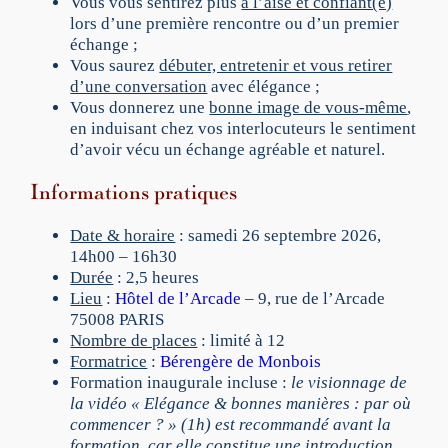
Vous vous sentirez plus
à l’aise et confiant(e)
C
lors d’une première rencontre ou d’un premier
r
échange ;
é
Vous saurez
débuter, entretenir et vous retirer
e
d’une conversation
avec élégance ;
z
Vous donnerez une
bonne image de vous-même
,
d
en induisant chez vos interlocuteurs le sentiment
u
d’avoir vécu un échange agréable et naturel.
l
i
Informations pratiques
e
n
Date & horaire
: samedi 26 septembre 2026,
p
14h00 – 16h30
a
Durée
: 2,5 heures
r
Lieu
:
Hôtel de l’Arcade
– 9, rue de l’Arcade
v
75008 PARIS
o
Nombre de places
: limité à 12
s
Formatrice
:
Bérengère de Monbois
m
Formation inaugurale incluse :
le visionnage de
o
la vidéo « Elégance & bonnes manières : par où
t
commencer ? » (1h) est recommandé avant la
s
formation, car elle constitue une introduction