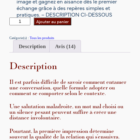
image et gagnez en aisance dès le premier
échange grâce à des repères simples et
notations
pratiques. – DESCRIPTION CI-DESSOUS
client
q
Ajouter au panier
u
a
Catégorie(s) :
Tous les produits
n
Description
Avis (14)
t
i
t
Description
é
d
e
Il est parfois difficile de savoir comment entamer
F
une conversation, quelle formule adopter ou
O
comment se comporter selon le contexte.
R
M
Une salutation maladroite, un mot mal choisi ou
un silence pesant peuvent suffire à créer une
A
distance involontaire.
T
I
Pourtant, la première impression détermine
O
souvent la qualité de la relation qui s’ensuivra.
N