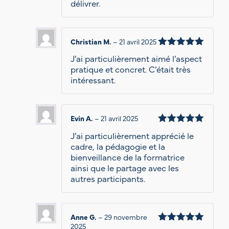
délivrer.
Christian M.
–
21 avril 2025
Note
5
J’ai particulièrement aimé l’aspect
sur 5
pratique et concret. C’était très
intéressant.
Evin A.
–
21 avril 2025
Note
5
J’ai particulièrement apprécié le
sur 5
cadre, la pédagogie et la
bienveillance de la formatrice
ainsi que le partage avec les
autres participants.
Anne G.
–
29 novembre
2025
Note
5