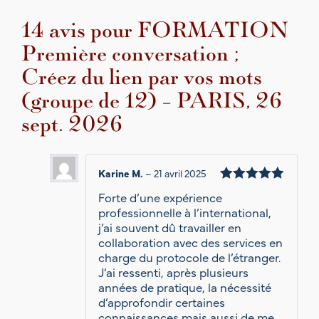
e
14 avis pour
FORMATION
p
t
Première conversation ;
.
2
Créez du lien par vos mots
0
(groupe de 12) – PARIS, 26
2
6
sept. 2026
Karine M.
–
21 avril 2025
Note
5
Forte d’une expérience
sur 5
professionnelle à l’international,
j’ai souvent dû travailler en
collaboration avec des services en
charge du protocole de l’étranger.
J’ai ressenti, après plusieurs
années de pratique, la nécessité
d’approfondir certaines
connaissances mais aussi de me