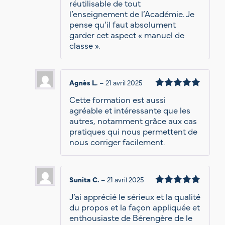
réutilisable de tout
l’enseignement de l’Académie. Je
pense qu’il faut absolument
garder cet aspect « manuel de
classe ».
Agnès L.
–
21 avril 2025
Note
5
Cette formation est aussi
sur 5
agréable et intéressante que les
autres, notamment grâce aux cas
pratiques qui nous permettent de
nous corriger facilement.
Sunita C.
–
21 avril 2025
Note
5
J’ai apprécié le sérieux et la qualité
sur 5
du propos et la façon appliquée et
enthousiaste de Bérengère de le