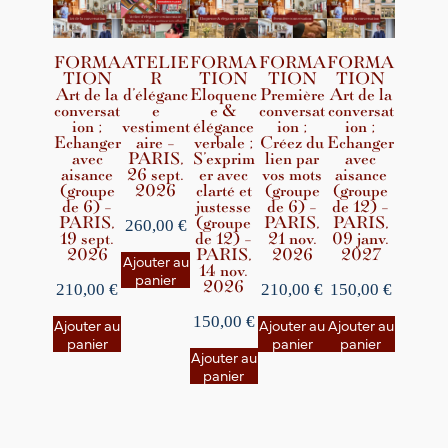
FORMA
ATELIE
FORMA
FORMA
FORMA
TION
R
TION
TION
TION
Art de la
d’éléganc
Eloquenc
Première
Art de la
conversat
e
e &
conversat
conversat
ion ;
vestiment
élégance
ion ;
ion ;
Echanger
aire –
verbale ;
Créez du
Echanger
avec
PARIS,
S’exprim
lien par
avec
aisance
26 sept.
er avec
vos mots
aisance
(groupe
2026
clarté et
(groupe
(groupe
de 6) –
justesse
de 6) –
de 12) –
PARIS,
(groupe
PARIS,
PARIS,
260,00
€
19 sept.
de 12) –
21 nov.
09 janv.
2026
PARIS,
2026
2027
Ajouter au
14 nov.
panier
2026
210,00
€
210,00
€
150,00
€
150,00
€
Ajouter au
Ajouter au
Ajouter au
panier
panier
panier
Ajouter au
panier