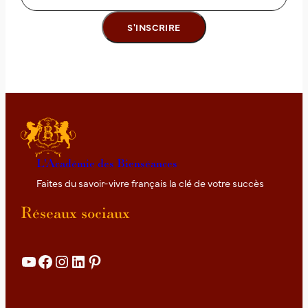
9
s
e
p
t
.
2
0
2
6
L'Académie des Bienséances
Faites du savoir-vivre français la clé de votre succès
Réseaux sociaux
YouTube
Facebook
Instagram
LinkedIn
Pinterest
Details