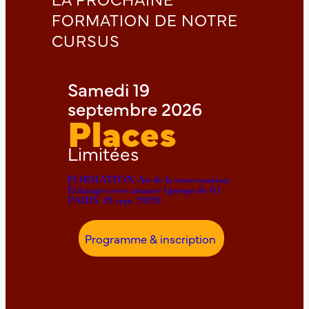
FORMATION DE NOTRE
CURSUS
Samedi 19
septembre 2026
Places
Limitées
FORMATION Art de la conversation ;
Echanger avec aisance (groupe de 6) –
PARIS, 19 sept. 2026
Programme & inscription
:
F
O
R