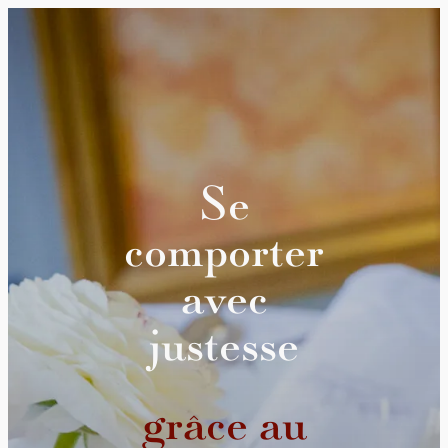
Se
comporter
avec
justesse
grâce au