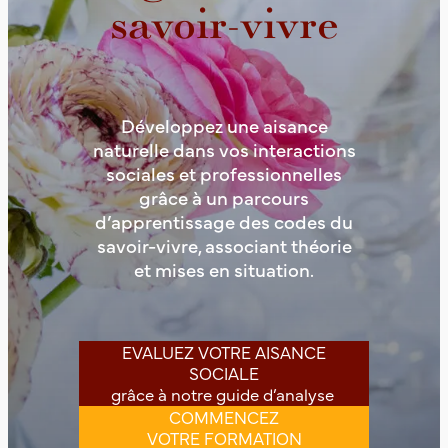
savoir-vivre
Développez une aisance
naturelle dans vos interactions
sociales et professionnelles
grâce à un parcours
d’apprentissage des codes du
savoir-vivre, associant théorie
et mises en situation.
EVALUEZ VOTRE AISANCE
SOCIALE
grâce à notre guide d’analyse
COMMENCEZ
VOTRE FORMATION