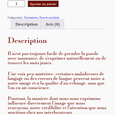
q
Ajouter au panier
u
a
Catégorie(s) :
Formations
, 
Tous les produits
n
Description
Avis (0)
t
i
t
Description
é
d
e
Il n’est pas toujours facile de prendre la parole
F
avec assurance, de s’exprimer naturellement ou de
O
trouver les mots justes.
R
M
Une voix peu maîtrisée, certaines maladresses de
langage ou des erreurs de langue peuvent nuire à
A
notre image et à la qualité d’un échange, sans que
T
l’on en ait conscience.
I
O
Pourtant, la manière dont nous nous exprimons
N
influence directement l’image que nous
E
renvoyons, notre crédibilité et l’attention que nous
l
suscitons chez nos interlocuteurs.