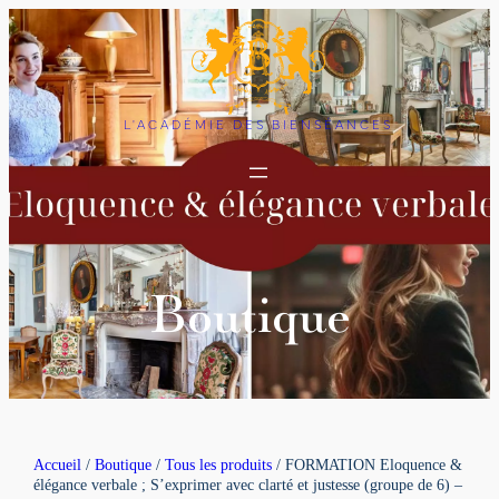
L'ACADÉMIE DES BIENSÉANCES
Boutique
Accueil
/
Boutique
/
Tous les produits
/ FORMATION Eloquence &
élégance verbale ; S’exprimer avec clarté et justesse (groupe de 6) –