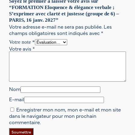
Soyez le premier à laisser votre avis sur
)
“FORMATION Eloquence & élégance verbale ;
–
S’exprimer avec clarté et justesse (groupe de 6) –
P
PARIS, 16 janv. 2027”
A
Votre adresse e-mail ne sera pas publiée.
Les
R
champs obligatoires sont indiqués avec
*
I
S
Votre note
*
,
Votre avis
*
1
6
j
a
n
v
Nom
.
2
E-mail
0
Enregistrer mon nom, mon e-mail et mon site
2
dans le navigateur pour mon prochain
7
commentaire.