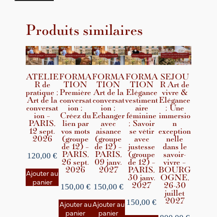
Produits similaires
ATELIE
FORMA
FORMA
FORMA
SEJOU
R de
TION
TION
TION
R Art de
pratique ;
Première
Art de la
Elégance
vivre &
Art de la
conversat
conversat
vestiment
Elégance
conversat
ion ;
ion ;
aire
; Une
ion –
Créez du
Echanger
féminine
immersio
PARIS,
lien par
avec
; Savoir
n
12 sept.
vos mots
aisance
se vêtir
exception
2026
(groupe
(groupe
avec
nelle
de 12) –
de 12) –
justesse
dans le
PARIS,
PARIS,
(groupe
savoir-
120,00
€
26 sept.
09 janv.
de 12) –
vivre –
2026
2027
PARIS,
BOURG
Ajouter au
30 janv.
OGNE,
panier
2027
26-30
150,00
€
150,00
€
juillet
2027
150,00
€
Ajouter au
Ajouter au
panier
panier