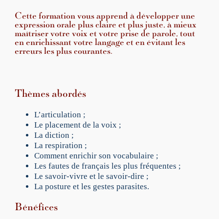
o
q
Cette formation vous apprend à développer une
u
expression orale plus claire et plus juste, à mieux
e
maîtriser votre voix et votre prise de parole, tout
en enrichissant votre langage et en évitant les
n
erreurs les plus courantes.
c
e
&
é
Thèmes abordés
l
é
L’articulation ;
g
Le placement de la voix ;
a
La diction ;
n
La respiration ;
c
Comment enrichir son vocabulaire ;
e
Les fautes de français les plus fréquentes ;
v
Le savoir-vivre et le savoir-dire ;
e
La posture et les gestes parasites.
r
b
Bénéfices
a
l