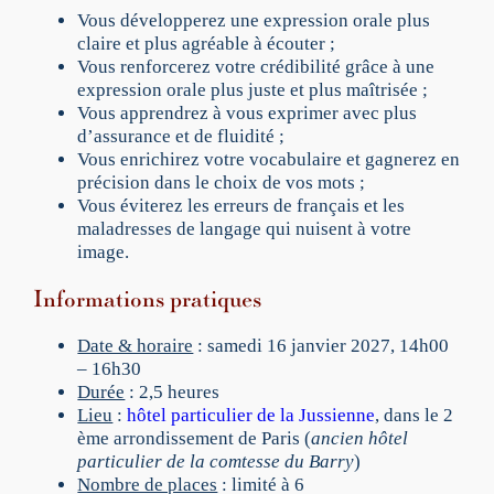
e
Vous développerez une expression orale plus
;
claire et plus agréable à écouter ;
S
Vous renforcerez votre crédibilité grâce à une
'
expression orale plus juste et plus maîtrisée ;
e
Vous apprendrez à vous exprimer avec plus
x
d’assurance et de fluidité ;
p
Vous enrichirez votre vocabulaire et gagnerez en
r
précision dans le choix de vos mots ;
i
Vous éviterez les erreurs de français et les
m
maladresses de langage qui nuisent à votre
e
image.
r
Informations pratiques
a
v
e
Date & horaire
: samedi 16 janvier 2027, 14h00
c
– 16h30
c
Durée
: 2,5 heures
l
Lieu
:
hôtel particulier de la Jussienne
, dans le 2
a
ème arrondissement de Paris (
ancien hôtel
r
particulier de la comtesse du Barry
)
t
Nombre de places
: limité à 6