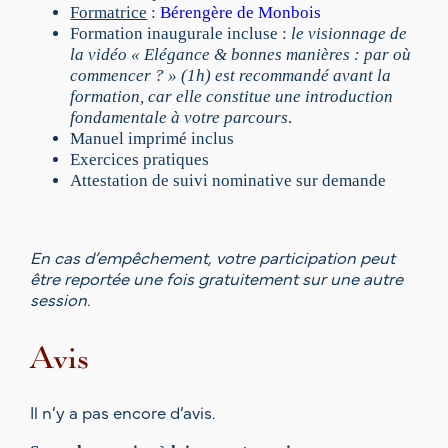
é
Formatrice
:
Bérengère de Monbois
e
Formation inaugurale incluse :
le visionnage de
t
la vidéo « Elégance & bonnes manières : par où
j
commencer ? » (1h) est recommandé avant la
u
formation, car elle constitue une introduction
s
fondamentale à votre parcours
.
t
Manuel imprimé inclus
e
Exercices pratiques
s
Attestation de suivi nominative sur demande
s
e
(
En cas d’empêchement, votre participation peut
g
être reportée une fois gratuitement sur une autre
r
session.
o
u
p
Avis
e
d
Il n’y a pas encore d’avis.
e
6