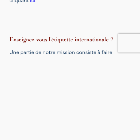
Enseignez-vous l’étiquette internationale ?
Une partie de notre mission consiste à faire
prendre conscience de la valeur du savoir-vivre à la
française et à transmettre cet héritage et
patrimoine immatériel aux Français ainsi qu’à le
faire découvrir aux étrangers. Pour ces raisons,
nous enseignons essentiellement l’étiquette
française mais pouvons également aborder les
grandes lignes de l’étiquette internationale.
Proposez-vous une formation pour devenir
consultant ou formateur en étiquette ?
Notre formation pour devenir formateur en