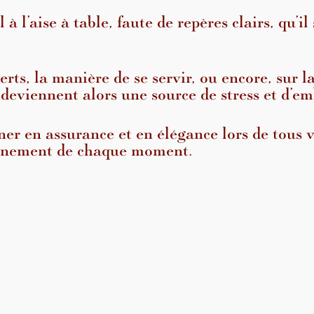
M
l’aise à table, faute de repères clairs, qu’il
a
n
i
è
erts, la manière de se servir, ou encore, sur 
r
 deviennent alors une source de stress et d’em
e
s
à
er en assurance et en élégance lors de tous 
t
leinement de chaque moment.
a
b
l
e
;
T
r
a
n
s
f