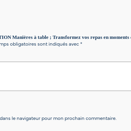
–
P
A
R
I
S
TION Manières à table ; Transformez vos repas en moments d
,
mps obligatoires sont indiqués avec
*
1
3
f
é
v
.
2
0
2
7
 dans le navigateur pour mon prochain commentaire.