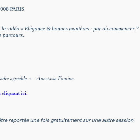
s
d
75008 PARIS
'
é
l
e la vidéo « Elégance & bonnes manières : par où commencer ? 
é
e parcours
.
g
a
n
c
e
(
adre agréable.
» –
Anastasia Fomina
g
r
cliquant ici.
o
u
p
e
tre reportée une fois gratuitement sur une autre session.
d
e
6
)