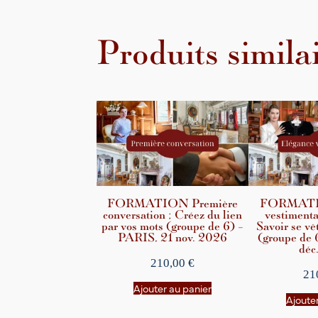
Produits simila
FORMATION Première
FORMATIO
conversation ; Créez du lien
vestimenta
par vos mots (groupe de 6) –
Savoir se vêt
PARIS, 21 nov. 2026
(groupe de 
déc
210,00
€
21
Ajouter au panier
Ajouter