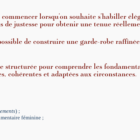
g
a
où commencer lorsqu’on souhaite s’habiller é
n
c
 de justesse pour obtenir une tenue réelleme
e
v
mpossible de construire une garde-robe raffiné
e
s
t
i
 structurée pour comprendre les fondamentau
m
s, cohérentes et adaptées aux circonstances.
e
n
t
a
i
r
tements
) ;
e
imentaire féminine ;
f
é
m