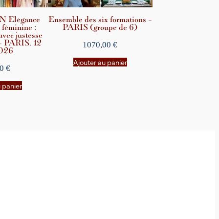
 Elégance
Ensemble des six formations –
 féminine ;
PARIS (groupe de 6)
 avec justesse
 – PARIS, 12
1070,00
€
2026
Ajouter au panier
00
€
u panier