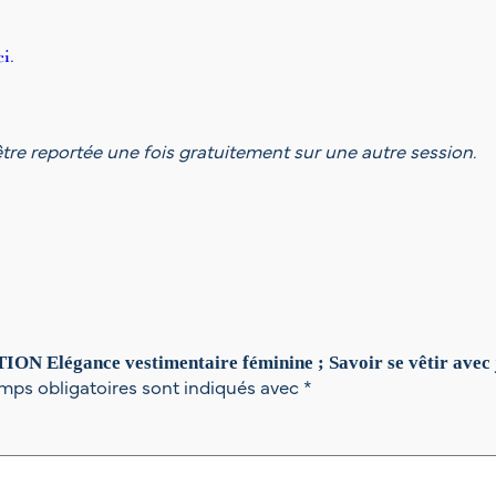
c
j
i.
u
s
t
e
tre reportée une fois gratuitement sur une autre session.
s
s
e
(
g
r
o
u
p
ION Elégance vestimentaire féminine ; Savoir se vêtir avec 
e
mps obligatoires sont indiqués avec
*
d
e
1
2
)