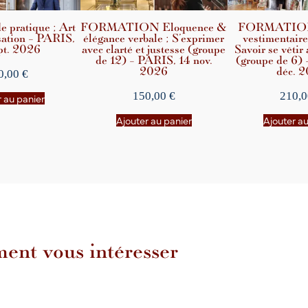
pratique ; Art
FORMATION Eloquence &
FORMATION
sation – PARIS,
élégance verbale ; S’exprimer
vestimentaire
pt. 2026
avec clarté et justesse (groupe
Savoir se vêtir
de 12) – PARIS, 14 nov.
(groupe de 6)
2026
déc. 
0,00
€
150,00
€
210,
 au panier
Ajouter au panier
Ajouter a
ent vous intéresser