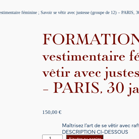
entaire féminine ; Savoir se vêtir avec justesse (groupe de 12) – PARIS, 3
FORMATION 
vestimentaire f
vêtir avec just
– PARIS, 30 j
150,00
€
Maîtrisez l’art de se vêtir avec 
DESCRIPTION CI-DESSOUS
q
Ajouter au panier