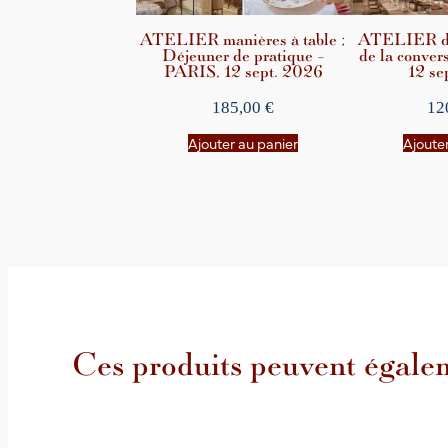
ATELIER manières à table ;
ATELIER de 
Déjeuner de pratique –
de la conver
PARIS, 12 sept. 2026
12 se
185,00
€
12
Ajouter au panier
Ajouter
Ces produits peuvent égalem