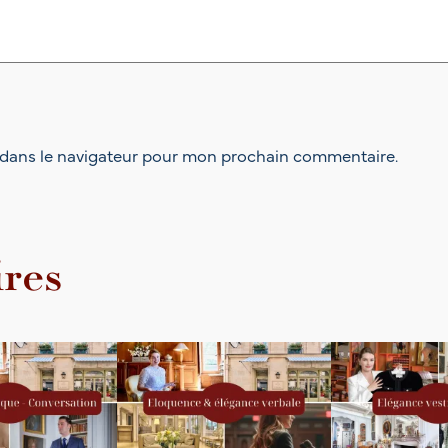
–
P
A
R
I
S
,
 dans le navigateur pour mon prochain commentaire.
3
0
j
a
n
ires
v
.
2
0
2
7